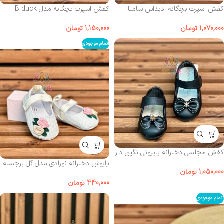
کفش اسپرت بچگانه آدیداس سامبا
کفش اسپرت بچگانه مدل B duck
1,070,000
تومان
1,150,000
تومان
اتمام موجودی
کفش مجلسی دخترانه پاپیونی نگین دار
پاپوش دخترانه نوزادی مدل گل برجسته
1,050,000
تومان
440,000
تومان
اتمام موجودی