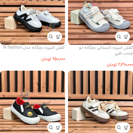
کفش اسپرت تابستانی بچگانه دو
کفش اسپرت بچگانه مدل N fashion
چسب طبی
950,000
تومان
2,690,000
تومان