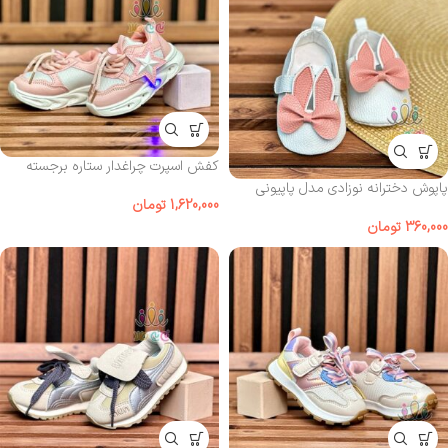
کفش اسپرت چراغدار ستاره برجسته
پاپوش دخترانه نوزادی مدل پاپیونی
1,620,000
تومان
360,000
تومان