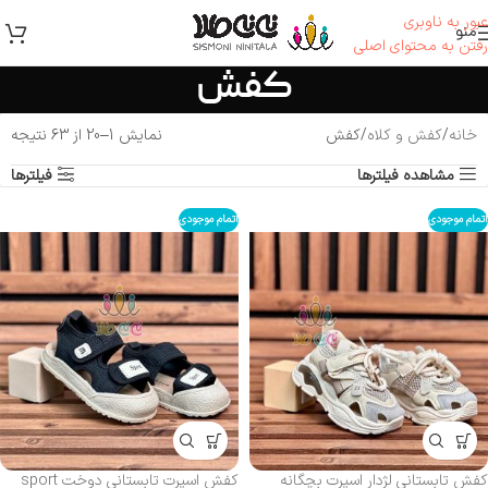
عبور به ناوبری
منو
رفتن به محتوای اصلی
کفش
خانه
کفش و کلاه
کفش
نمایش 1–20 از 63 نتیجه
مشاهده فیلترها
فیلترها
اتمام موجودی
اتمام موجودی
کفش تابستانی لژدار اسپرت بچگانه
کفش اسپرت تابستانی دوخت sport