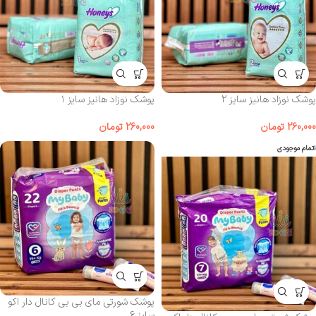
پوشک نوزاد هانیز سایز 2
پوشک نوزاد هانیز سایز ۱
260,000
تومان
260,000
تومان
اتمام موجودی
پوشک شورتی مای‌ بی‌ بی کانال‌ دار اکو
سایز 6