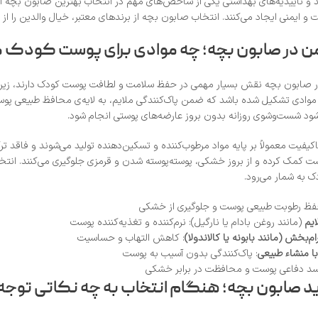
رند و تأییدیه‌های بهداشتی یکی از شاخص‌های مهم در انتخاب بهترین صابون بچه ا
ت و ایمنی ایجاد می‌کنند. انتخاب صابون بچه از برندهای معتبر، خیال والدین را ا
من در صابون بچه؛ چه موادی برای پوست کودک
ه در صابون بچه نقش بسیار مهمی در حفظ سلامت و لطافت پوست کودک دارند، زی
موادی تشکیل شده باشد که ضمن پاک‌کنندگی ملایم، به لایه‌ی محافظ طبیعی پوست 
شود شست‌وشوی روزانه بدون بروز عارضه‌های پوستی انجام شود.
کیفیت معمولاً بر پایه مواد مرطوب‌کننده و تسکین‌دهنده تولید می‌شوند و فاق
کمک کرده و از بروز خشکی، پوسته‌پوسته شدن و قرمزی جلوگیری می‌کنند. انتخاب 
 به شمار می‌رود.
ظ رطوبت طبیعی پوست و جلوگیری از خشکی
ایم
(مانند روغن بادام یا نارگیل): نرم‌کننده و تغذیه‌کننده پوست
م‌بخش (مانند بابونه یا کالاندولا)
: کاهش التهاب و حساسیت
با منشاء طبیعی
: پاک‌کنندگی بدون آسیب به پوست
سد دفاعی پوست و محافظت در برابر خشکی
ید صابون بچه؛ هنگام انتخاب به چه نکاتی توجه