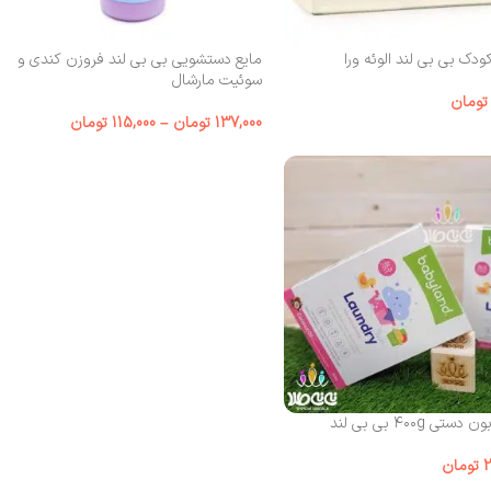
دک بی بی لند الوئه ورا
مایع دستشویی بی بی لند فروزن کندی و
سوئیت مارشال
تومان
137,000
تومان
–
115,000
تومان
تی ۴۰۰g بی بی لند
2
تومان