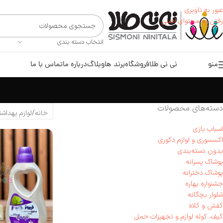
عبور به ناوبری
رفتن به محتوای اصلی
انتخاب دسته بندی
منو
نی نی طلا
فروشگاه
برند ها
وبلاگ
درباره ما
تماس با ما
دسته‌های محصولات
خانه
لوازم بهداشت
اسباب بازی
اکسسوری و لوازم دکوری
بدون دسته‌بندی
پوشاک پسرانه
پوشاک دخترانه
جشنواره بهاره
شلوار بچگانه
کفش و کلاه
کیف، کوله لوازم و تجهیزات حمل