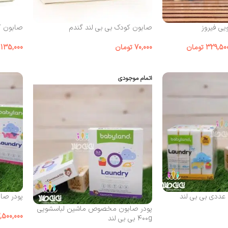
یی فیروز
صابون کودک بی بی لند گندم
صابون کو
329,50
تومان
70,000
تومان
135,000
اتمام موجودی
پودر صابون دس
پودر صابون مخصوص ماشین لباسشویی
,500,000
۴۰۰g بی بی لند