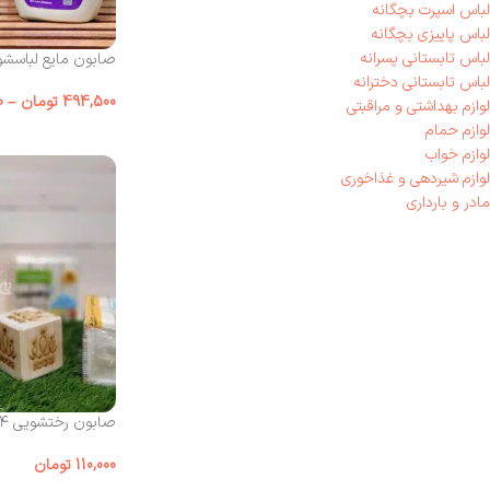
لباس اسپرت بچگانه
لباس پاییزی بچگانه
لباس تابستانی پسرانه
صابون مایع لباسشو
لباس تابستانی دخترانه
494,500
تومان
–
0
لوازم بهداشتی و مراقبتی
لوازم حمام
لوازم خواب
لوازم شیر‌دهی و غذاخوری
مادر و بارداری
صابون رختشویی ۴ عددی بی بی لند
110,000
تومان