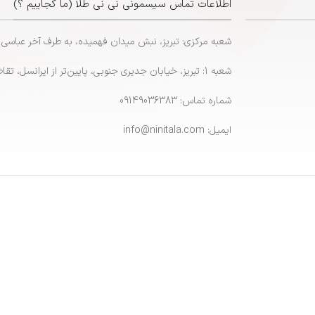
اطلاعات تماس سیسمونی نی نی طلا (ما کجاییم ؟)
شعبه مرکزی: تبریز، نبش میدان فهمیده، به طرف آخر عباسی
شعبه 1: تبریز، خیابان جدیری جنوبی، پایین‌تر از ایرانسل، تقاطع پاشایی
شماره تماس: 09149036383
ایمیل: info@ninitala.com