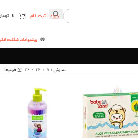
ورود | ثبت نام
0
تومان
پیشنهادات شگفت انگیز
نمایش
9
24
36
فیلترها