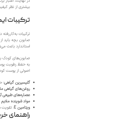
در نهایت، اعتبار ب
بیشتری از نظر کیفی
ترکیبات ای
ترکیبات به‌کاررفت
صابون بچه باید از 
استاندارد باعث می‌
صابون‌های کودک با
به حفظ رطوبت پوست 
اصولی از پوست کودک
گلیسیرین گیاهی:
حف
روغن‌های گیاهی مل
عصاره‌های طبیعی آرا
مواد شوینده ملایم 
ویتامین E
: تقویت 
راهنمای خر