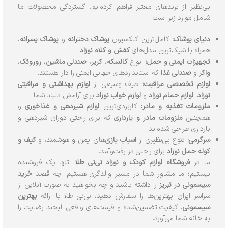
بی‌نظیر از برندهای معتبر فراهم کرده‌ایم. گستردگی محصولات ما
شامل موارد زیر است:
دنیای پوشاک:
کامل‌ترین کلکسیون
پوشاک دخترانه
و
پوشاک پسرانه
،
همراه با شیک‌ترین مدل‌های
کفش و کلاه نوزاد
.
تجهیزات ایمنی و حمل:
انواع
کالسکه
،
کریر
،
صندلی ماشین
،
روروئک
،
واکر
و
صندلی غذا
که استانداردهای جهانی ایمنی را دارا هستند.
لوازم تخصصی مراقبت:
طیف وسیعی از
لوازم بهداشتی و مراقبتی
نوزاد
،
لوازم حمام نوزاد
و
لوازم خواب نوزاد
برای آرامش دلبند شما.
ملزومات تغذیه و مادر:
کاربردی‌ترین
لوازم شیردهی و غذاخوری
و
همچنین
ملزومات مادر و بارداری
که برای راحتی دوران شیردهی و
بارداری طراحی شده‌اند.
سرگرمی:
تنوع بی‌نظیری از
اسباب بازی
‌های ایمن و هوشمند، و
کیف و
کوله حمل نوزاد
برای راحتی در رفت‌و‌آمد.
ما در
فروشگاه لوازم کودک و نوزاد نی‌نی طلا
، تنها یک فروشنده
نیستیم؛ ما مشاور شما در مسیر والدگری هستیم. چه قصد
خرید
سیسمونی در تبریز
را داشته باشید و چه بخواهید به صورت آنلاین از
سراسر ایران بهترین‌ها را سفارش دهید، نی‌نی طلا با ارائه
بهترین
سیسمونی
، کیفیت تضمین‌شده و قیمت‌های واقعی، لبخند رضایت را
به خانه شما می‌آورد.