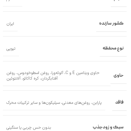
کشور سازنده
ایران
نوع محفظه
تیوپی
حاوی ویتامین E و C، آلوئه‌ورا، روغن اسطوخودوس، روغن
حاوی
آفتابگردان، کره کاکائو، آلانتوئین
فاقد
پارابن، روغن‌های معدنی، سیلیکون‌ها و سایر ترکیبات محرک
سبک و زودجذب
بدون حس چربی یا سنگینی