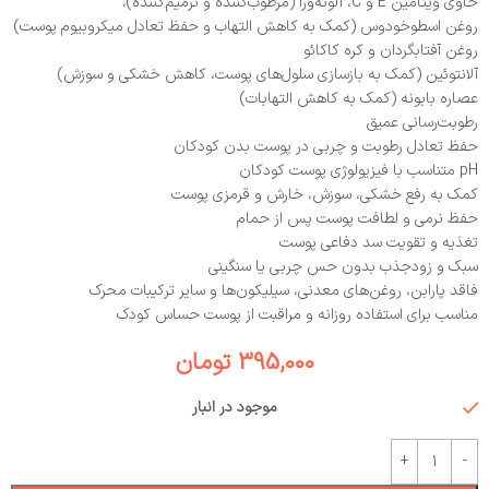
حاوی ویتامین E و C، آلوئه‌ورا (مرطوب‌کننده و ترمیم‌کننده)،
روغن اسطوخودوس (کمک به کاهش التهاب و حفظ تعادل میکروبیوم پوست)
روغن آفتابگردان و کره کاکائو
آلانتوئین (کمک به بازسازی سلول‌های پوست، کاهش خشکی و سوزش)
عصاره بابونه (کمک به کاهش التهابات)
رطوبت‌رسانی عمیق
حفظ تعادل رطوبت و چربی در پوست بدن کودکان
pH متناسب با فیزیولوژی پوست کودکان
کمک به رفع خشکی، سوزش، خارش و قرمزی پوست
حفظ نرمی و لطافت پوست پس از حمام
تغذیه و تقویت سد دفاعی پوست
سبک و زودجذب بدون حس چربی یا سنگینی
فاقد پارابن، روغن‌های معدنی، سیلیکون‌ها و سایر ترکیبات محرک
مناسب برای استفاده روزانه و مراقبت از پوست حساس کودک
395,000
تومان
موجود در انبار