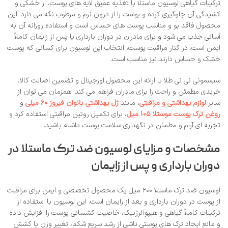
ترکیبات گیاهی لوسیون ماستلا با تغذیه عمیق لایه‌ های پوست، از خشکی و
کشیدگی آن جلوگیری کرده و پوست را از درون نرم و مرطوب نگه می‌ دارد. این
محصول فاقد بو و مناسب پوست‌ های حساس است و استفاده روزانه آن به
آسانی جذب می‌ شود و برای مادران در دوران بارداری یا پس از زایمان کاملاً
ایمن است. در کنار مراقبت پوست، انتخاب این لوسیون برای کسانی که پوست
خشک و حساس دارند نیز مناسب است.
سیسمونی نی‌ نی طلا با ارائه این محصول اورجینال و تضمین اصالت کالا،
خریدی مطمئن و راحت را برای مادران فراهم می‌ کند. همزمان می‌ توان از
سایر
لوازم بهداشتی و مراقبتی
، مانند
ژل بهداشتی بانوان فیروز ۶۰ میلی‌
و
روغن ترک پوست موستلا ۱۰۵ میل
، برای تکمیل روتین مراقبتی استفاده کرد و
تجربه‌ ای آرام و مطمئن در نگهداری سلامت پوست داشته باشید.
مشخصات و مزایای لوسیون ضد ترک ماستلا در
دوران بارداری و پس از زایمان
لوسیون ضد ترک ماستلا ۲۰۰ میل یک محصول تخصصی و ایمن برای مراقبت
از پوست در دوران بارداری و بعد از زایمان است. این لوسیون با استفاده از
ترکیبات کاملاً گیاهی و هیپوآلرژنیک، خاصیت کشسانی پوست را افزایش داده
و مانع ایجاد ترک‌ های پوستی ناشی از رشد سریع شکم، تغییر وزن یا کشش