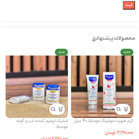
محصولات پیشنهادی
جدید
جدید
کرم صورت سوتینگ موستلا ۴۰ میل
استیک ترمیم کننده لب و گونه
مح
موستلا
۳۰۰
3,270,000
تومان
2,270,000
تومان
00