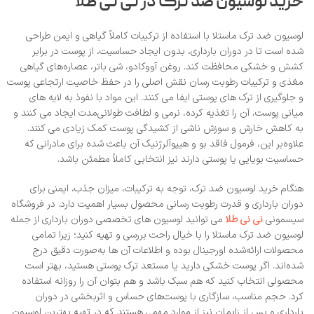
خرید لوسیون ضد ترک در نی‌ نی طلا
لوسیون ضد ترک ماستلا با استفاده از ترکیبات کاملاً گیاهی و ایمن طراحی
شده است تا در دوران بارداری، بدون ایجاد حساسیت، از پوست در برابر
کشش و خشکی محافظت کند. روغن آووکادو، شی‌ باتر، عصاره‌های گیاهی
مغذی و ترکیبات رطوبت‌ رسان نقش اصلی را در حفظ خاصیت ارتجاعی پوست
و جلوگیری از ترک‌ های پوستی ایفا می‌ کنند. این مواد با نفوذ به لایه‌ های
میانی پوست، آن را تغذیه کرده، نرمی و لطافت طولانی‌مدت ایجاد می‌ کنند و
به کاهش خارش و سوزش ناشی از کشیدگی پوست کمک زیادی می‌ کنند.
علاوه‌بر این، فرمول فاقد بو و هیپوآلرژنیک آن باعث شده برای مادرانی که
حساسیت بویایی یا پوستی دارند نیز انتخابی کاملاً مطمئن باشد.
هنگام خرید لوسیون ضد ترک، توجه به ترکیبات، میزان جذب، ایمنی برای
دوران بارداری و قدرت رطوبت‌ رسانی محصول بسیار اهمیت دارد. در فروشگاه
سیسمونی
نی‌ نی طلا
می‌ توانید لوسیون‌ های تخصصی دوران بارداری از جمله
لوسیون ضد ترک ماستلا را با خیال راحت بررسی و تهیه کنید؛ زیرا تمامی
محصولات ارائه‌شده اورجینال بوده و اطلاعات آن‌ ها به‌صورت دقیق درج
شده‌اند. اگر پوست خشکی دارید یا مستعد ترک پوستی هستید، بهتر است
محصولی انتخاب کنید که هم سبک باشد و هم بتوان آن را روزانه استفاده
کرد. حجم مناسب، سازگاری با پوست‌های حساس و اثربخشی در دوران
بارداری و پس از زایمان نیز از موارد مهمی هستند که در تهیه بهترین لوسیون