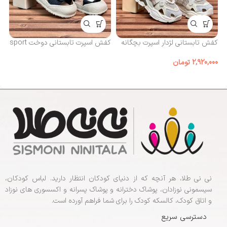
کف
مد
کفش تابستانی لژدار اسپرت بچگانه
کفش اسپرت تابستانی دوخت sport
00
2,920,000
تومان
نی نی طلا، هر آنچه که از دنیای کودکان انتظار دارید. لباس کودکان،
سیسمونی نوزادان، پوشاک دخترانه و پوشاک پسرانه و اکسسوری های نوزاد
و اتاق کودک، کالسکه کودک را برای شما فراهم آورده است.
دسترسی سریع