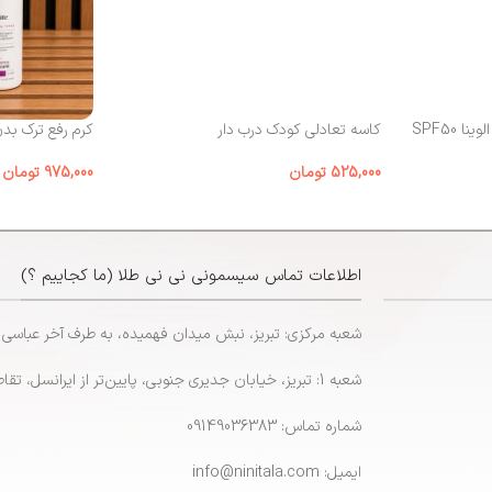
 SPF50
کاسه تعادلی کودک درب‌ دار
کرم رفع ترک بد
525,000
تومان
975,000
تومان
اطلاعات تماس سیسمونی نی نی طلا (ما کجاییم ؟)
شعبه مرکزی: تبریز، نبش میدان فهمیده، به طرف آخر عباسی
شعبه 1: تبریز، خیابان جدیری جنوبی، پایین‌تر از ایرانسل، تقاطع پاشایی
شماره تماس: 09149036383
ایمیل: info@ninitala.com