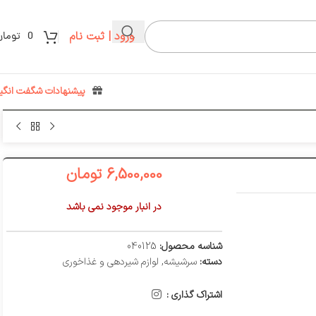
ورود | ثبت نام
0
تومان
پیشنهادات شگفت انگیز
6,500,000
تومان
در انبار موجود نمی باشد
شناسه محصول:
040125
دسته:
سرشیشه
,
لوازم شیر‌دهی و غذاخوری
اشتراک گذاری :