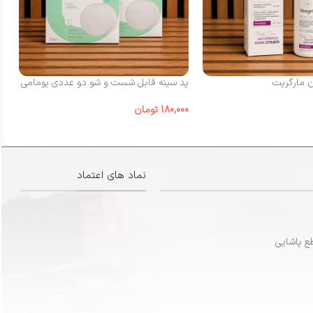
ن مارگریت
پد سینه قابل شست‌ و شو دو عددی یومامی
شی
180,000
تومان
00
نماد های اعتماد